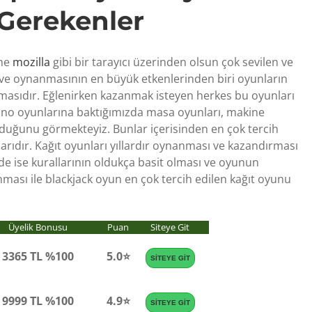
 Gerekenler
ine
mozilla
gibi bir tarayıcı üzerinden olsun çok sevilen ve
 ve oynanmasının en büyük etkenlerinden biri oyunların
masıdır. Eğlenirken kazanmak isteyen herkes bu oyunları
sino oyunlarına baktığımızda masa oyunları, makine
olduğunu görmekteyiz. Bunlar içerisinden en çok tercih
larıdır. Kağıt oyunları yıllardır oynanması ve kazandırması
inde ise kurallarının oldukça basit olması ve oyunun
ası ile blackjack oyun en çok tercih edilen kağıt oyunu
Üyelik Bonusu
Puan
Siteye Git
3365 TL %100
5.0⭐
SİTEYE GİT
9999 TL %100
4.9⭐
SİTEYE GİT