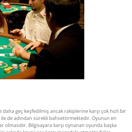
 daha geç keşfedilmiş ancak rakiplerine karşı çok hızlı bir
 ile de adından sürekli bahsettirmektedir. Oyunun en
ayar olmasıdır. Bilgisayara karşı oynanan oyunda başka