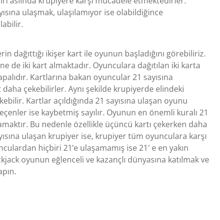
iri aslında krupiyere karşı mücadele etmektedirler.
yısına ulaşmak, ulaşılamıyor ise olabildiğince
abilir.
in dağıttığı ikişer kart ile oyunun başladığını görebiliriz.
ne de iki kart almaktadır. Oyunculara dağıtılan iki karta
apalıdır. Kartlarına bakan oyuncular 21 sayısına
daha çekebilirler. Aynı şekilde krupiyerde elindeki
kebilir. Kartlar açıldığında 21 sayısına ulaşan oyunu
geçenler ise kaybetmiş sayılır. Oyunun en önemli kuralı 21
amaktır. Bu nedenle özellikle üçüncü kartı çekerken daha
ısına ulaşan krupiyer ise, krupiyer tüm oyunculara karşı
culardan hiçbiri 21’e ulaşamamış ise 21′ e en yakın
kjack oyunun eğlenceli ve kazançlı dünyasına katılmak ve
apın.