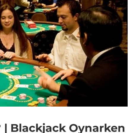
? | Blackjack Oynarken