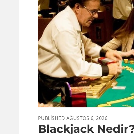
PUBLISHED AĞUSTOS 6, 2026
Blackjack Nedir