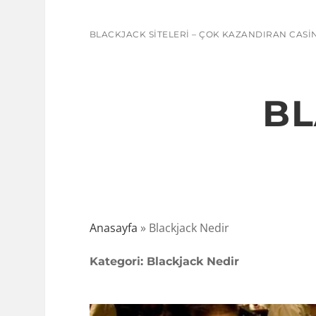
BLACKJACK SITELERI – ÇOK KAZANDIRAN CASIN
BL
Anasayfa
»
Blackjack Nedir
Kategori:
Blackjack Nedir