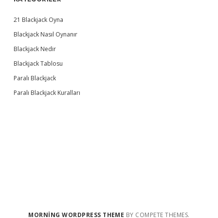
21 Blackjack Oyna
Blackjack Nasıl Oynanır
Blackjack Nedir
Blackjack Tablosu
Paralı Blackjack
Paralı Blackjack Kuralları
MORNING WORDPRESS THEME
BY COMPETE THEMES.