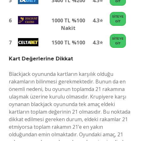
5
3400 TL %200
4.5⭐
GİT
SİTEYE
6
1000 TL %100
4.3⭐
GİT
Nakit
SİTEYE
7
1500 TL %100
4.3⭐
GİT
Kart Değerlerine Dikkat
Blackjack oyununda kartların karşılık olduğu
rakamların bilinmesi gerekmektedir. Bunun da en
önemli nedeni, bu oyunun toplamda 21 rakamına
ulaşmak üzerine kurulu olmasıdır. Krupiyere karşı
oynanan blackjack oyununda tek amaç eldeki
kartların toplam değerinin 21 olmasıdır. Bu noktada
dikkat edilmesi gereken durum, eldeki rakamlar 21
etmiyorsa toplam rakamın 21’e en yakın
olduğundan emin olmaktadır. Oyundaki amaç, 21