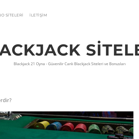
O SITELERI
İLETIŞIM
ACKJACK SITEL
Blackjack 21 Oyna - Güvenilir Canlı Blackjack Siteleri ve Bonusları
rdir?