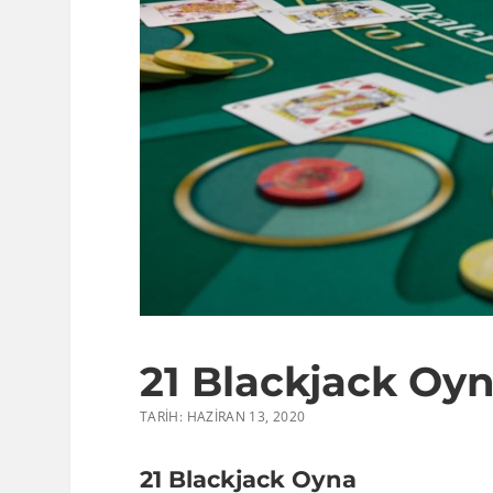
21 Blackjack Oyn
TARIH: HAZIRAN 13, 2020
21 Blackjack Oyna