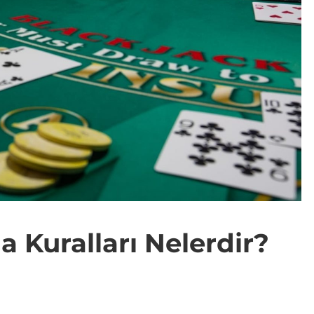
a Kuralları Nelerdir?