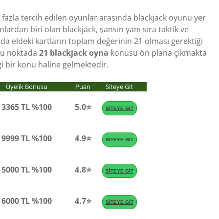
fazla tercih edilen oyunlar arasında blackjack oyunu yer
ardan biri olan blackjack, şansın yanı sıra taktik ve
da eldeki kartların toplam değerinin 21 olması gerektiği
 Bu noktada
21 blackjack oyna
konusu ön plana çıkmakta
ği bir konu haline gelmektedir.
Üyelik Bonusu
Puan
Siteye Git
3365 TL %100
5.0⭐
SİTEYE GİT
9999 TL %100
4.9⭐
SİTEYE GİT
5000 TL %100
4.8⭐
SİTEYE GİT
6000 TL %100
4.7⭐
SİTEYE GİT