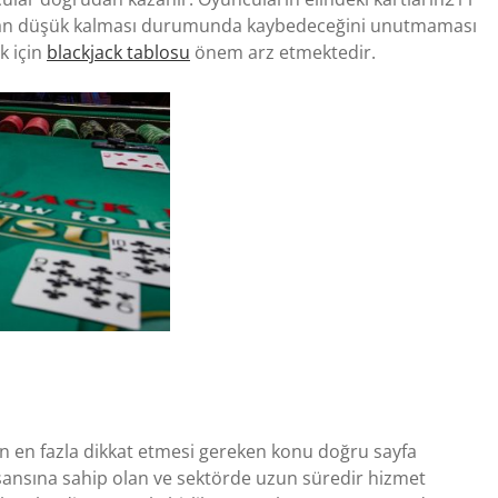
ardan düşük kalması durumunda kaybedeceğini unutmaması
k için
blackjack tablosu
önem arz etmektedir.
n en fazla dikkat etmesi gereken konu doğru sayfa
isansına sahip olan ve sektörde uzun süredir hizmet