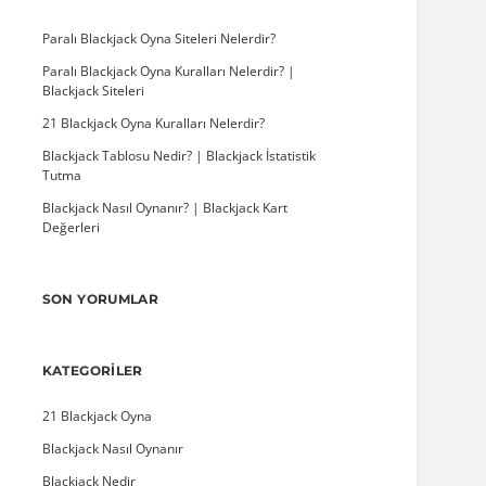
Paralı Blackjack Oyna Siteleri Nelerdir?
Paralı Blackjack Oyna Kuralları Nelerdir? |
Blackjack Siteleri
21 Blackjack Oyna Kuralları Nelerdir?
Blackjack Tablosu Nedir? | Blackjack İstatistik
Tutma
Blackjack Nasıl Oynanır? | Blackjack Kart
Değerleri
SON YORUMLAR
KATEGORILER
21 Blackjack Oyna
Blackjack Nasıl Oynanır
Blackjack Nedir